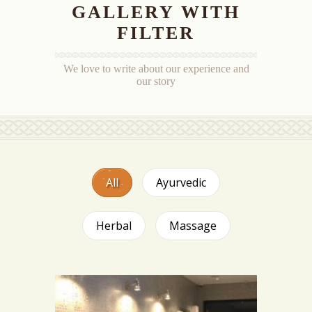
GALLERY WITH
FILTER
We love to write about our experience and
our story
All
Ayurvedic
Herbal
Massage