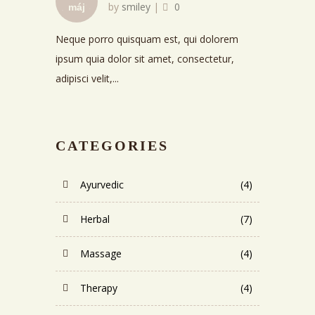
by
smiley
|
0
máj
Neque porro quisquam est, qui dolorem
ipsum quia dolor sit amet, consectetur,
adipisci velit,...
CATEGORIES
Ayurvedic
(4)
Herbal
(7)
Massage
(4)
Therapy
(4)