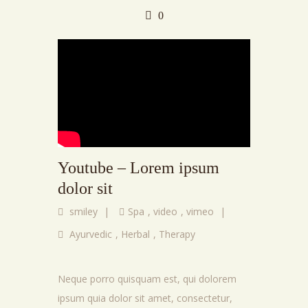
0
Youtube – Lorem ipsum
dolor sit
smiley
|
Spa
,
video
,
vimeo
|
Ayurvedic
,
Herbal
,
Therapy
Neque porro quisquam est, qui dolorem
ipsum quia dolor sit amet, consectetur,