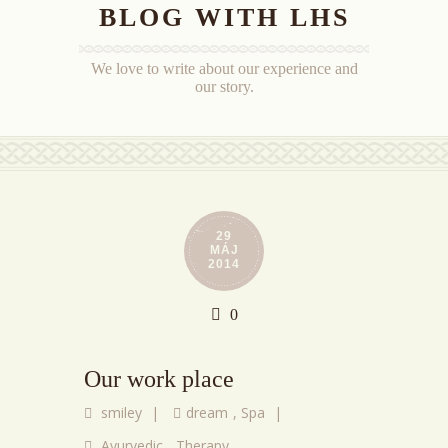
BLOG WITH LHS
We love to write about our experience and
our story.
29
MÁJ
2014
0
Our work place
smiley
|
dream
,
Spa
|
Ayurvedic
,
Therapy