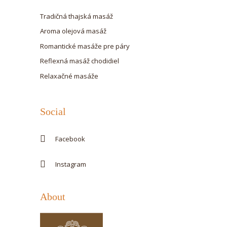
Tradičná thajská masáž
Aroma olejová masáž
Romantické masáže pre páry
Reflexná masáž chodidiel
Relaxačné masáže
Social
Facebook
Instagram
About