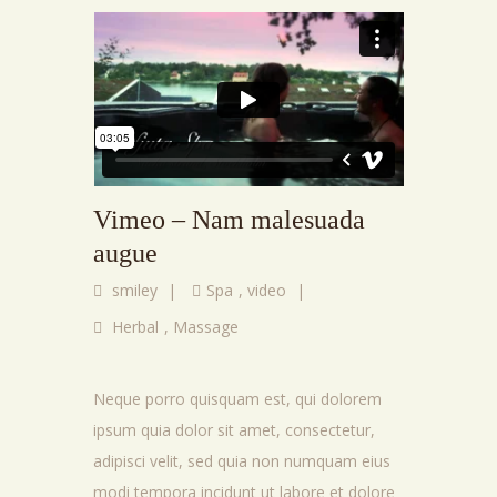
Vimeo – Nam malesuada
augue
smiley
|
Spa
,
video
|
Herbal
,
Massage
Neque porro quisquam est, qui dolorem
ipsum quia dolor sit amet, consectetur,
adipisci velit, sed quia non numquam eius
modi tempora incidunt ut labore et dolore