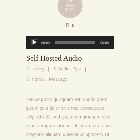
29
MÁJ
2014
0
Audio
00:00
00:00
prehrávač
Self Hosted Audio
smiley
|
Audio
,
Spa
|
Herbal
,
Massage
Neque porro quisquam est, qui dolorem
ipsum quia dolor sit amet, consectetur,
adipisci velit, sed quia non numquam eius
modi tempora incidunt ut labore et dolore
magnam aliquam quaerat voluptatem. Ut