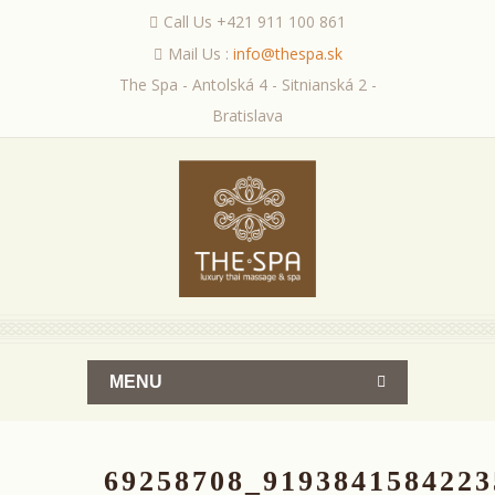
Call Us +421 911 100 861
Mail Us :
info@thespa.sk
The Spa - Antolská 4 - Sitnianská 2 -
Bratislava
MENU
69258708_919384158422