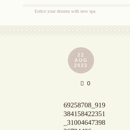
Entice your dreams with new spa
22
AUG
2022
0
69258708_919
384158422351
_31004647398