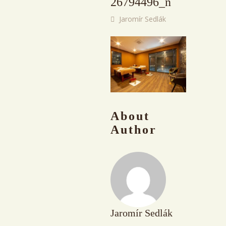
26794496_n
Jaromír Sedlák
About
Author
Jaromír Sedlák