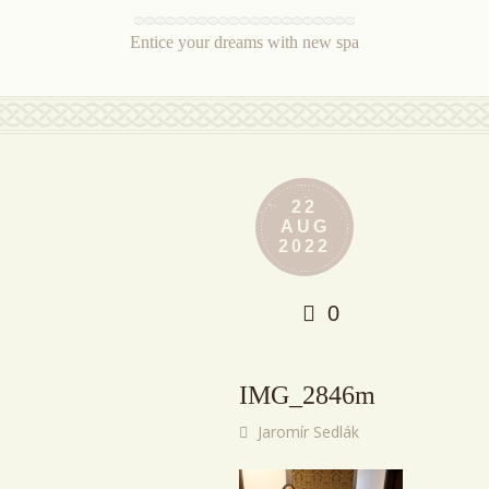
Entice your dreams with new spa
22
AUG
2022
0
IMG_2846m
Jaromír Sedlák