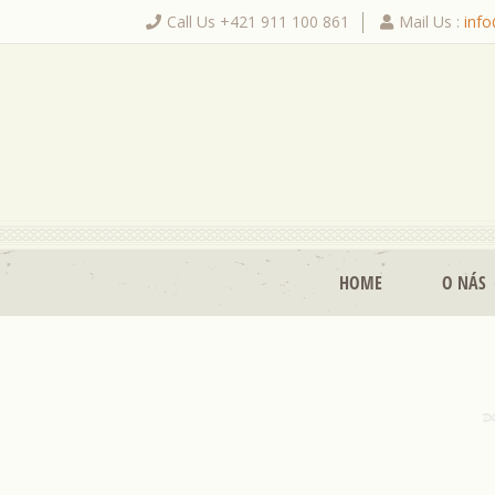
Call Us +421 911 100 861
Mail Us :
inf
|
HOME
O NÁS