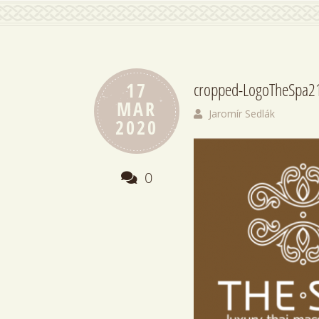
17
cropped-LogoTheSpa2
MAR
Jaromír Sedlák
2020
0