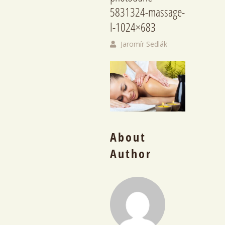
5831324-massage-
l-1024×683
Jaromír Sedlák
About
Author