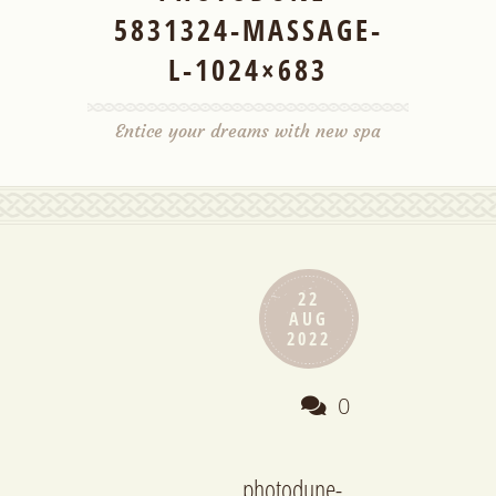
5831324-MASSAGE-
L-1024×683
Entice your dreams with new spa
22
AUG
2022
0
photodune-