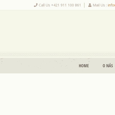
Call Us +421 911 100 861
Mail Us :
inf
|
HOME
O NÁS