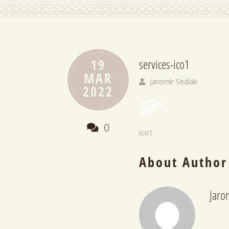
19
services-ico1
MAR
Jaromír Sedlák
2022
0
ico1
About Author
Jaro