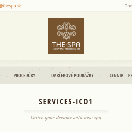
o@thespa.sk
The
PROCEDÚRY
DARČEKOVÉ POUKÁŽKY
CENNIK – P
SERVICES-ICO1
Entice your dreams with new spa