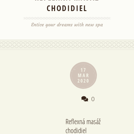
CHODIDIEL
Entice your dreams with new spa
17
MAR
2020
0
Reflexná masáž
chodidiel