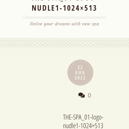
NUDLE1-1024×513
Entice your dreams with new spa
22
AUG
2022
0
THE-SPA_01-logo-
nudle1-1024×513