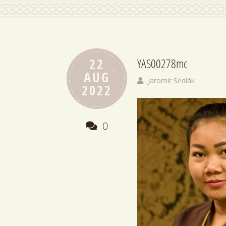
22
YAS00278mc
AUG
Jaromír Sedlák
2022
0