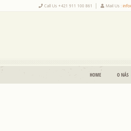
Call Us +421 911 100 861
Mail Us :
inf
|
HOME
O NÁS