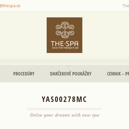
o@thespa.sk
The
PROCEDÚRY
DARČEKOVÉ POUKÁŽKY
CENNIK – P
YAS00278MC
Entice your dreams with new spa