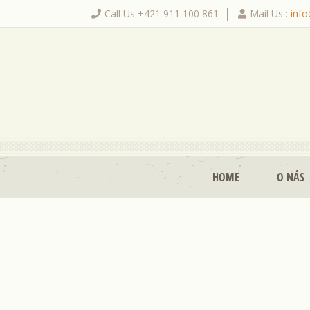
Call Us +421 911 100 861
Mail Us :
inf
|
HOME
O NÁS