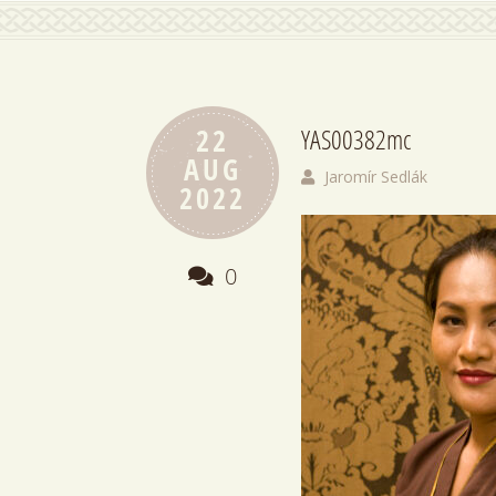
22
YAS00382mc
AUG
Jaromír Sedlák
2022
0