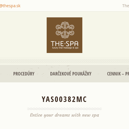
o@thespa.sk
The
PROCEDÚRY
DARČEKOVÉ POUKÁŽKY
CENNIK – P
YAS00382MC
Entice your dreams with new spa