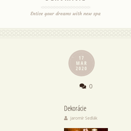
Entice your dreams with new spa
17
MAR
2020
0
Dekorácie
Jaromír Sedlák