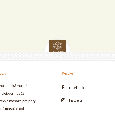
ices
Social
čná thajská masáž
Facebook
 olejová masáž
Instagram
tické masáže pre páry
xná masáž chodidiel