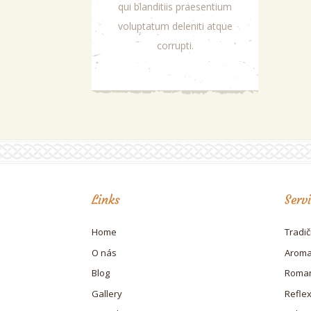
qui blanditiis praesentium
voluptatum deleniti atque
corrupti.
Links
Serv
Home
Tradi
O nás
Aroma
Blog
Roman
Gallery
Refle