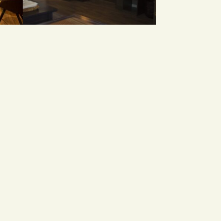
RY
MIESTNOSTI NA THAJSKÉ MASÁŽE