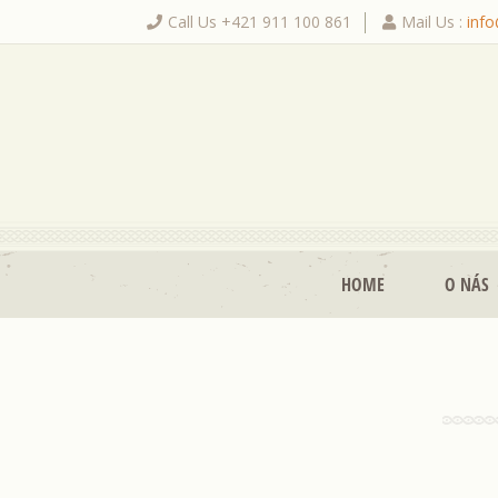
Call Us +421 911 100 861
Mail Us :
inf
|
HOME
O NÁS