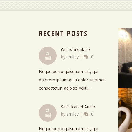
RECENT POSTS
Our work place
29
by
smiley
|
0
máj
Neque porro quisquam est, qui
dolorem ipsum quia dolor sit amet,
consectetur, adipisci velit,...
Self Hosted Audio
29
by
smiley
|
0
máj
Neque porro quisquam est, qui