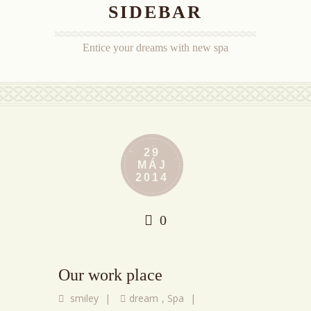
SIDEBAR
Entice your dreams with new spa
29
MÁJ
2014
0
Our work place
smiley
|
dream
,
Spa
|