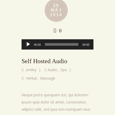
29
MÁJ
2014
0
Audio
00:00
00:00
prehrávač
Self Hosted Audio
smiley
|
Audio
,
Spa
|
Herbal
,
Massage
Neque porro quisquam est, qui dolorem
ipsum quia dolor sit amet, consectetur,
adipisci velit, sed quia non numquam eius