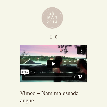
29
MÁJ
2014
0
Vimeo – Nam malesuada
augue