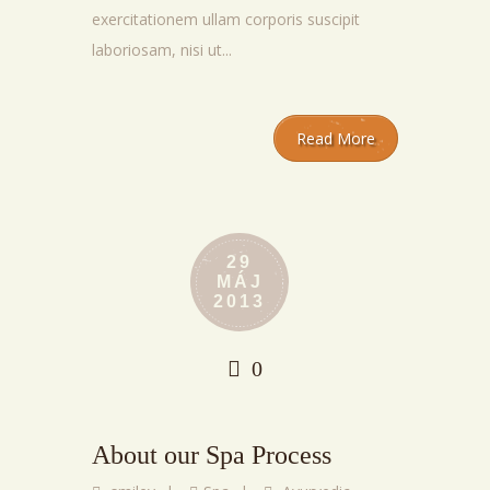
exercitationem ullam corporis suscipit
laboriosam, nisi ut...
Read More
29
MÁJ
2013
0
About our Spa Process