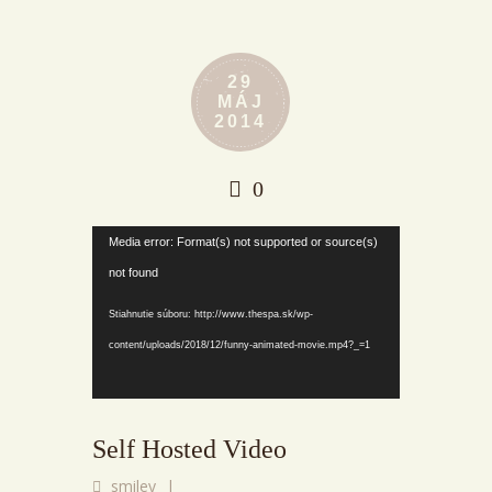
29
MÁJ
2014
0
Video
Media error: Format(s) not supported or source(s)
prehrávač
not found
Stiahnutie súboru: http://www.thespa.sk/wp-
content/uploads/2018/12/funny-animated-movie.mp4?_=1
Self Hosted Video
smiley
|