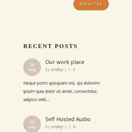
Button Text
RECENT POSTS
Our work place
29
by
smiley
|
0
máj
Neque porro quisquam est, qui dolorem
ipsum quia dolor sit amet, consectetur,
adipisci velit,...
Self Hosted Audio
29
by
smiley
|
0
máj